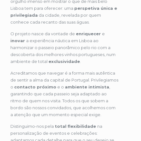
orgulho imenso em mostrar o que de mais belo
Lisboa tem para oferecer: uma
perspetiva única e
privilegiada
da cidade, revelada por quem
conhece cada recanto das suas águas.
O projeto nasce da vontade de
enriquecer
e
inovar
a experiência náutica em Lisboa ao
harmonizar o passeio panorâmico pelo rio com a
descoberta dos melhores vinhos portugueses, num
ambiente de total
exclusividade
.
Acreditamos que navegar é a forma mais autêntica
de sentir a alma da capital de Portugal. Privilegiamos
o
contacto próximo
e o
ambiente intimista
,
garantindo que cada passeio seja adaptado ao
ritmo de quem nos visita. Todos os que sobem a
bordo são nossos convidados, que acolhemos com
a atenção que um momento especial exige.
Distinguimo-nos pela
total flexibilidade
na
personalização de eventos e celebrações:
adaptamos cada detalhe para que o seu desejo se