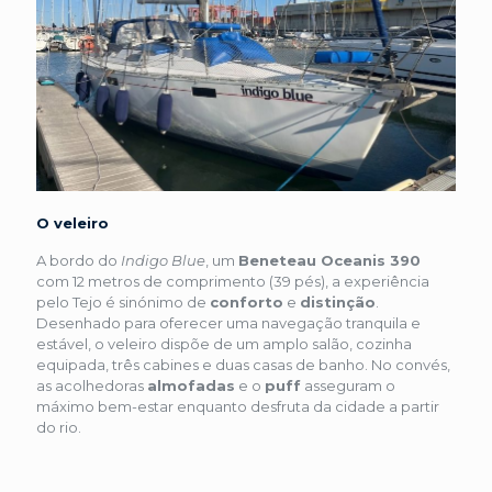
O veleiro
A bordo do
Indigo Blue
, um
Beneteau Oceanis 390
com 12 metros de comprimento (39 pés), a experiência
pelo Tejo é sinónimo de
conforto
e
distinção
.
Desenhado para oferecer uma navegação tranquila e
estável, o veleiro dispõe de um amplo salão, cozinha
equipada, três cabines e duas casas de banho. No convés,
as acolhedoras
almofadas
e o
puff
asseguram o
máximo bem-estar enquanto desfruta da cidade a partir
do rio.